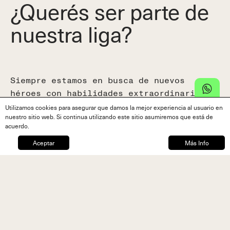
¿Querés ser parte de
nuestra liga?
Siempre estamos en busca de nuevos
héroes con habilidades extraordinarias.
Completa el siguiente formulario y
Utilizamos cookies para asegurar que damos la mejor experiencia al usuario en
nuestro sitio web. Si continua utilizando este sitio asumiremos que está de
nuestro equipo se pondrá en contacto.
acuerdo.
Aceptar
Más Info