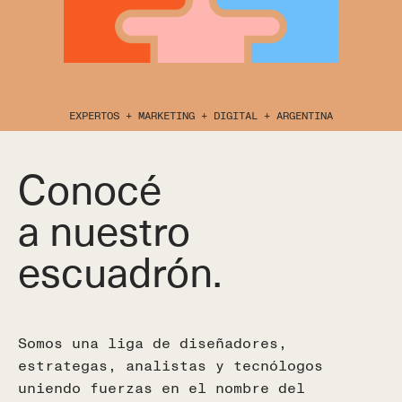
Ver Más
Blog
Ver Más
Ver Más
Ver Más
Equipo
Ver Más
Casos de Éxito
EXPERTOS + MARKETING + DIGITAL + ARGENTINA
Copyright © 2026
Ver Más
Ver Más
Conocé
MD Marketing Digital
a nuestro
info@mdmarketingdigital.com
Ver Más
escuadrón.
Argentina
Maipú 939 Of.47,
C1006ACM CABA
(+54) 11 6876 0106
Somos una liga de diseñadores,
México
estrategas, analistas y tecnólogos
Campos Eliseos 169 4° piso,
Polanco, Polanco V Secc,
uniendo fuerzas en el nombre del
11560 CDMX, México