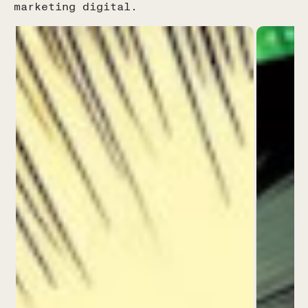
marketing digital.
España
Calle Real, 59, 29680
Estepona, Málaga, España
(+34) 951 506 132
USA
Colombia
Ecuador
y
Chile
Tel (+593) 99 533 3013