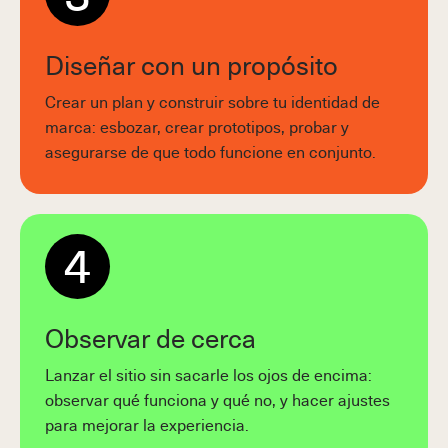
Diseñar con un propósito
Crear un plan y construir sobre tu identidad de
marca: esbozar, crear prototipos, probar y
asegurarse de que todo funcione en conjunto.
4
Observar de cerca
Lanzar el sitio sin sacarle los ojos de encima:
observar qué funciona y qué no, y hacer ajustes
para mejorar la experiencia.