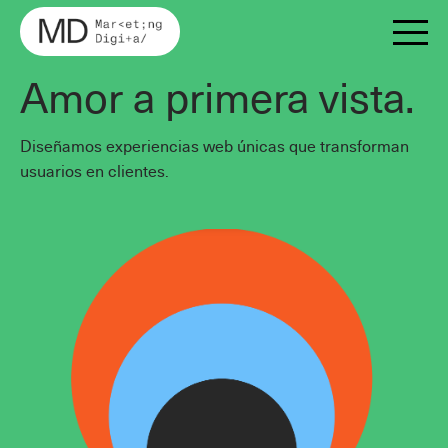
Amor a primera vista.
Marketing Digital
Diseñamos experiencias web únicas que transforman
SEO
usuarios en clientes.
SEM
Ver Más
Redes Sociales
Ver Más
Mailing
Google Ads
Diseño Web
Bing Ads
Crecimiento Orgánico
Portfolio
Publicidad Programática
Publicidad en Redes Sociales