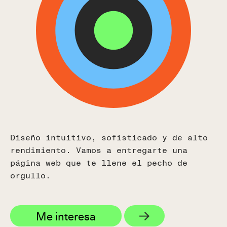
España
Calle Real, 59, 29680
Estepona, Málaga, España
(+34) 951 506 132
USA
Colombia
Ecuador
y
Chile
Tel (+593) 99 533 3013
Diseño intuitivo, sofisticado y de alto
rendimiento. Vamos a entregarte una
página web que te llene el pecho de
orgullo.
Me interesa